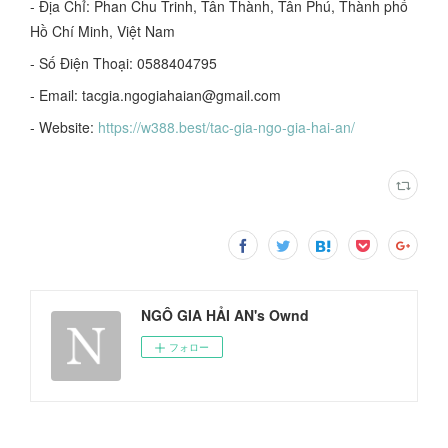
- Địa Chỉ: Phan Chu Trinh, Tân Thành, Tân Phú, Thành phố
Hồ Chí Minh, Việt Nam
- Số Điện Thoại: 0588404795
- Email: tacgia.ngogiahaian@gmail.com
- Website:
https://w388.best/tac-gia-ngo-gia-hai-an/
NGÔ GIA HẢI AN's Ownd
フォロー